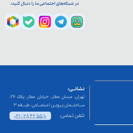
در شبکه‌های اجتماعی ما را دنبال کنید:
نشانــی:
تهران، میدان عطار، خیابان عطار، پلاک 26،
ســاختــمان پـرویـن اعـتصــامی، طبـــقه 3
تلفن تماس:
021 - 28 42 55 10