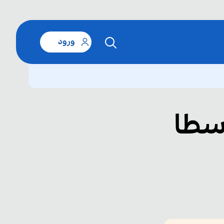
ورود
سطا