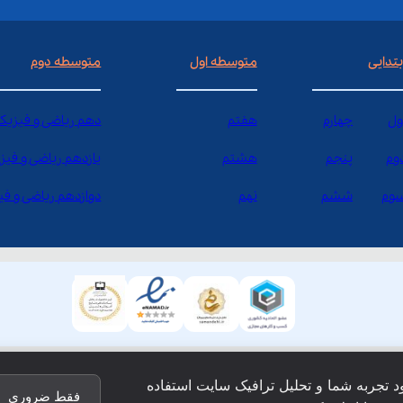
بتدایی
متوسطه اول
متوسطه دوم
ول
چهارم
هفتم
دهم ریاضی و فیزیک
وم
پنجم
هشتم
یازدهم ریاضی و فیز
وم
ششم
نهم
دوازدهم ریاضی و ف
ود تجربه شما و تحلیل ترافیک سایت استفاده
فقط ضروری