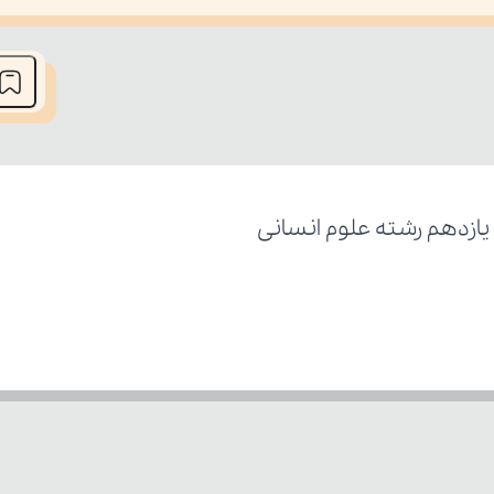
he media could not be loaded, either because the server or network fai