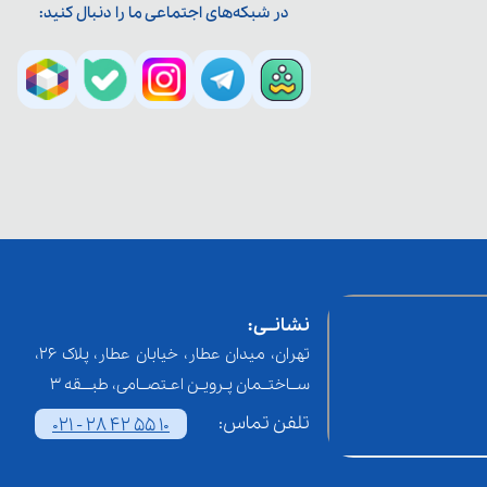
در شبکه‌های اجتماعی ما را دنبال کنید:
نشانــی:
تهران، میدان عطار، خیابان عطار، پلاک 26،
ســاختــمان پـرویـن اعـتصــامی، طبـــقه 3
تلفن تماس:
021 - 28 42 55 10