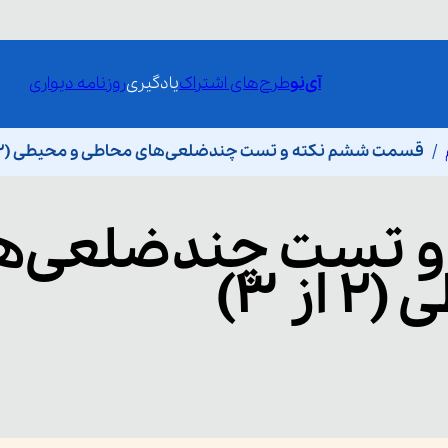
آی‌نو
طرح‌های اشتراک
یادگیری
روزنامه دیواری
قسمت ششم نکته و تست چندضلعی‌های محاطی و محیطی (۲ از ۳)
و تست چندضلعی‌ه
ز ۳)