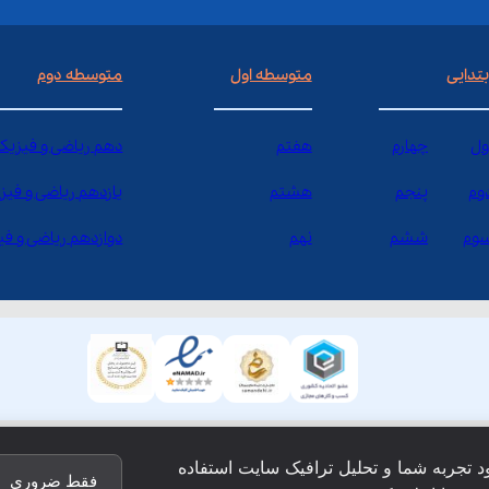
بتدایی
متوسطه اول
متوسطه دوم
ول
چهارم
هفتم
دهم ریاضی و فیزیک
وم
پنجم
هشتم
یازدهم ریاضی و فیز
وم
ششم
نهم
دوازدهم ریاضی و ف
ود تجربه شما و تحلیل ترافیک سایت استفاده
فقط ضروری