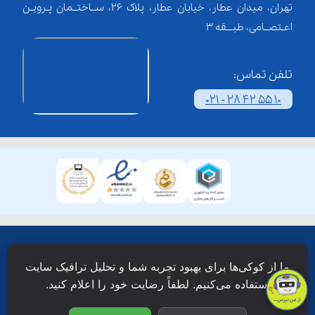
تهران، میدان عطار، خیابان عطار، پلاک 26، ســاختــمان پـرویـن
اعـتصــامی، طبـــقه 3
تلفن تماس:
021 - 28 42 55 10
همۀ حقوق این وبسایت نزد شرکت فن آوری شبکه آموزش
ما از کوکی‌ها برای بهبود تجربه شما و تحلیل ترافیک سایت
دانش نویان محفوظ است.
استفاده می‌کنیم. لطفاً رضایت خود را اعلام کنید.