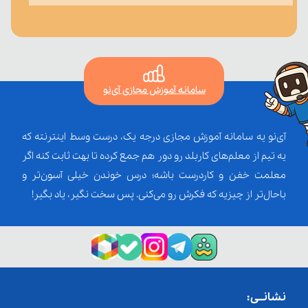
سامانه آموزش مجازی آی‌نو
آی‌نو یه سامانه آموزش مجازی درجه یک، درست وسط اینترنته که
یه تیم از معلم‌‌های کاربلد رو دور هم جمع کرده تا بهت ثابت کنه اگر
معلمت خفن و کاردرست باشه؛ درس خوندن خیلی آسون‌تر و
باحال‌تر از چیزیه که فکرش رو می‌کنی. پس سخت نگیر، یاد بگیر!
نشانــی: