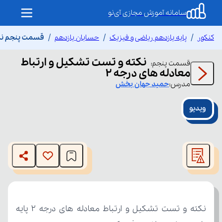
سامانه آموزش مجازی آی‌نو
کنکور
پایه یازدهم ریاضی و فیزیک
حسابان یازدهم
قسمت پنجم نکته
نکته و تست تشکیل و ارتباط
قسمت
پنجم
:
معادله های درجه ۲
مدرس:
حمید
جهان بخش
ویدیو
This
is
The media could not be loaded, either because the server
a
modal
or network failed or because the format is not supported.
window.