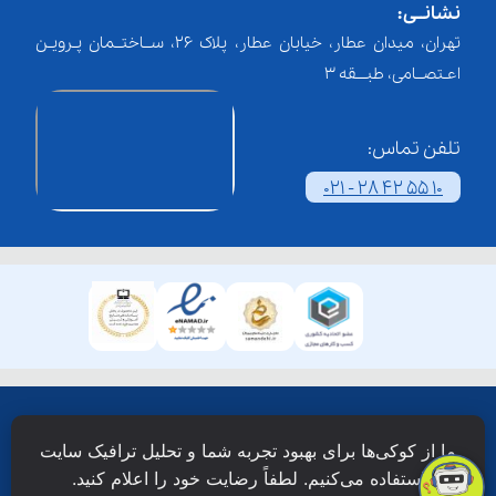
نشانــی:
تهران، میدان عطار، خیابان عطار، پلاک 26، ســاختــمان پـرویـن
اعـتصــامی، طبـــقه 3
تلفن تماس:
021 - 28 42 55 10
همۀ حقوق این وبسایت نزد شرکت فن آوری شبکه آموزش
ما از کوکی‌ها برای بهبود تجربه شما و تحلیل ترافیک سایت
دانش نویان محفوظ است.
استفاده می‌کنیم. لطفاً رضایت خود را اعلام کنید.