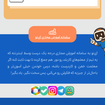
سامانه آموزش مجازی آی‌نو
آی‌نو یه سامانه آموزش مجازی درجه یک، درست وسط اینترنته که
یه تیم از معلم‌‌های کاربلد رو دور هم جمع کرده تا بهت ثابت کنه اگر
معلمت خفن و کاردرست باشه؛ درس خوندن خیلی آسون‌تر و
باحال‌تر از چیزیه که فکرش رو می‌کنی. پس سخت نگیر، یاد بگیر!