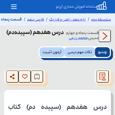
سامانه آموزش مجازی آی‌نو
متوسطه دوم
پایه دهم ریاضی و فیزیک
فارسی دهم
قسمت پنجاه و
درس هفدهم (سپیده‌دم)
قسمت
پنجاه و چهارم
:
مدرس:
محمد
رزمی
ویدیو
نکات مهم درسی
آزمون تثبیت
This
is
The media could not be loaded, either because the server
a
modal
or network failed or because the format is not supported.
window.