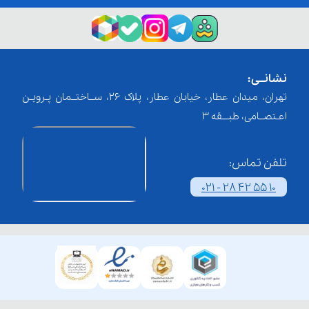
نشانــی:
تهران، میدان عطار، خیابان عطار، پلاک 26، ســاختــمان پـرویـن
اعـتصــامی، طبـــقه 3
تلفن تماس:
021 - 28 42 55 10