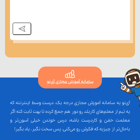
سامانه آموزش مجازی آی‌نو
آی‌نو یه سامانه آموزش مجازی درجه یک، درست وسط اینترنته که
یه تیم از معلم‌‌های کاربلد رو دور هم جمع کرده تا بهت ثابت کنه اگر
معلمت خفن و کاردرست باشه؛ درس خوندن خیلی آسون‌تر و
باحال‌تر از چیزیه که فکرش رو می‌کنی. پس سخت نگیر، یاد بگیر!