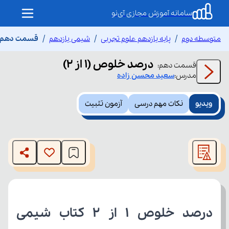
سامانه آموزش مجازی آی‌نو
متوسطه دوم
پایه یازدهم علوم تجربی
شیمی یازدهم
قسمت دهم درصد
درصد خلوص (۱ از ۲)
قسمت
دهم
:
مدرس:
سعید
محسن زاده
ویدیو
نکات مهم درسی
آزمون تثبیت
This
is
The media could not be loaded, either because the server
a
modal
or network failed or because the format is not supported.
window.