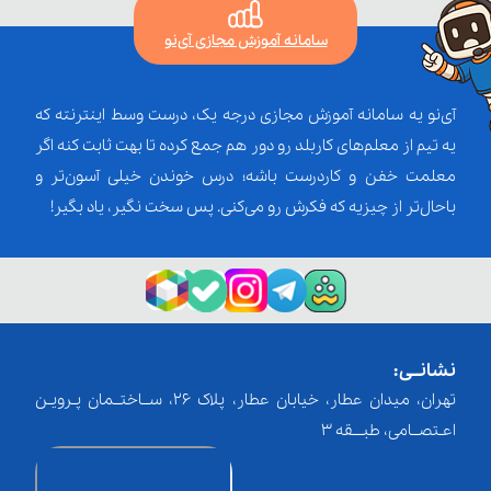
سامانه آموزش مجازی آی‌نو
آی‌نو یه سامانه آموزش مجازی درجه یک، درست وسط اینترنته که
یه تیم از معلم‌‌های کاربلد رو دور هم جمع کرده تا بهت ثابت کنه اگر
معلمت خفن و کاردرست باشه؛ درس خوندن خیلی آسون‌تر و
باحال‌تر از چیزیه که فکرش رو می‌کنی. پس سخت نگیر، یاد بگیر!
نشانــی:
تهران، میدان عطار، خیابان عطار، پلاک 26، ســاختــمان پـرویـن
اعـتصــامی، طبـــقه 3