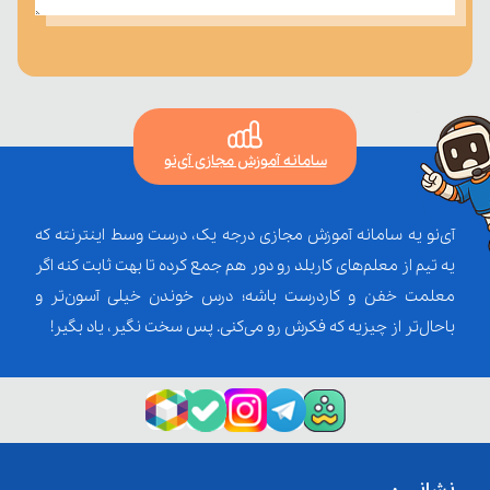
سامانه آموزش مجازی آی‌نو
آی‌نو یه سامانه آموزش مجازی درجه یک، درست وسط اینترنته که
یه تیم از معلم‌‌های کاربلد رو دور هم جمع کرده تا بهت ثابت کنه اگر
معلمت خفن و کاردرست باشه؛ درس خوندن خیلی آسون‌تر و
باحال‌تر از چیزیه که فکرش رو می‌کنی. پس سخت نگیر، یاد بگیر!