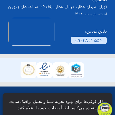
نشانــی:
تهران، میدان عطار، خیابان عطار، پلاک 26، ســاختــمان پـرویـن
اعـتصــامی، طبـــقه 3
درسی، بسنجند. 
تلفن تماس:
021 - 28 42 55 10
همۀ حقوق این وبسایت نزد شرکت فن آوری شبکه آموزش
ما از کوکی‌ها برای بهبود تجربه شما و تحلیل ترافیک سایت
دانش نویان محفوظ است.
استفاده می‌کنیم. لطفاً رضایت خود را اعلام کنید.