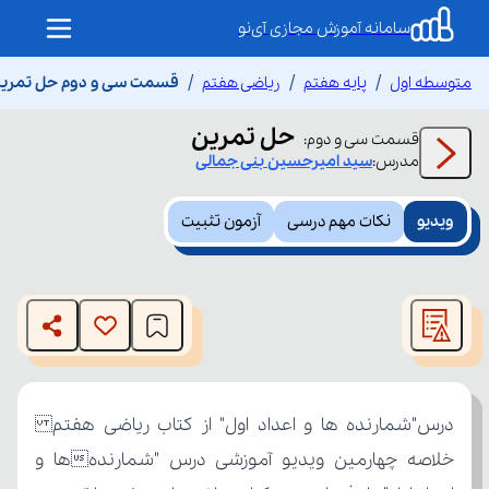
سامانه آموزش مجازی آی‌نو
متوسطه اول
پایه هفتم
ریاضی هفتم
قسمت سی و دوم حل تمری
حل تمرین
قسمت
سی و دوم
:
مدرس:
سید امیرحسین
بنی جمالی
ویدیو
نکات مهم درسی
آزمون تثبیت
This
is
The media could not be loaded, either because the server
a
modal
or network failed or because the format is not supported.
window.
درس"شمارنده ها و اعداد اول" از کتاب ریاضی هفتم