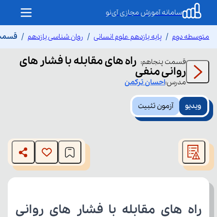
سامانه آموزش مجازی آی‌نو
متوسطه دوم
پایه یازدهم علوم انسانی
روان شناسی یازدهم
قسمت پ
راه های مقابله با فشار های
قسمت
پنجاهم
:
روانی منفی
مدرس:
احسان
ترکمن
ویدیو
آزمون تثبیت
This
is
The media could not be loaded, either because the server
a
modal
or network failed or because the format is not supported.
window.