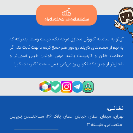
سامانه آموزش مجازی آی‌نو
آی‌نو یه سامانه آموزش مجازی درجه یک، درست وسط اینترنته که
یه تیم از معلم‌‌های کاربلد رو دور هم جمع کرده تا بهت ثابت کنه اگر
معلمت خفن و کاردرست باشه؛ درس خوندن خیلی آسون‌تر و
باحال‌تر از چیزیه که فکرش رو می‌کنی. پس سخت نگیر، یاد بگیر!
نشانــی:
تهران، میدان عطار، خیابان عطار، پلاک 26، ســاختــمان پـرویـن
اعـتصــامی، طبـــقه 3