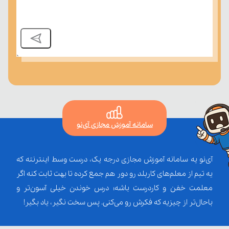
سامانه آموزش مجازی آی‌نو
آی‌نو یه سامانه آموزش مجازی درجه یک، درست وسط اینترنته که
یه تیم از معلم‌‌های کاربلد رو دور هم جمع کرده تا بهت ثابت کنه اگر
معلمت خفن و کاردرست باشه؛ درس خوندن خیلی آسون‌تر و
باحال‌تر از چیزیه که فکرش رو می‌کنی. پس سخت نگیر، یاد بگیر!