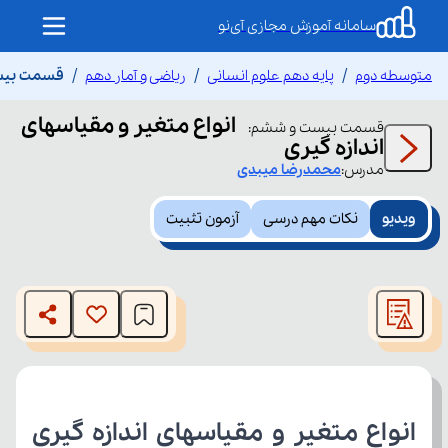
سامانه آموزش مجازی آی‌نو
متوسطه دوم
پایه دهم علوم انسانی
ریاضی و آمار دهم
قسمت بیست 
انواع متغیر و مقیاسهای
قسمت
بیست و ششم
:
اندازه گیری
مدرس:
محمدرضا
میبدی
ویدیو
نکات مهم درسی
آزمون تثبیت
This
is
The media could not be loaded, either because the server
a
modal
or network failed or because the format is not supported.
window.