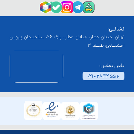
نشانــی:
تهران، میدان عطار، خیابان عطار، پلاک 26، ســاختــمان پـرویـن
اعـتصــامی، طبـــقه 3
تلفن تماس:
021 - 28 42 55 10