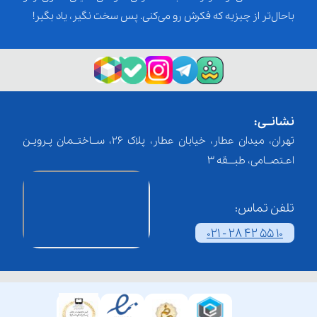
باحال‌تر از چیزیه که فکرش رو می‌کنی. پس سخت نگیر، یاد بگیر!
نشانــی:
تهران، میدان عطار، خیابان عطار، پلاک 26، ســاختــمان پـرویـن
اعـتصــامی، طبـــقه 3
تلفن تماس:
021 - 28 42 55 10