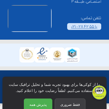
اعـتصــامی، طبـــقه 3
تلفن تماس:
021 - 28 42 55 10
همۀ حقوق این وبسایت نزد شرکت فن آوری شبکه آموزش
ما از کوکی‌ها برای بهبود تجربه شما و تحلیل ترافیک سایت
دانش نویان محفوظ است.
استفاده می‌کنیم. لطفاً رضایت خود را اعلام کنید.
فقط ضروری
پذیرش همه