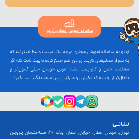
سامانه آموزش مجازی آی‌نو
آی‌نو یه سامانه آموزش مجازی درجه یک، درست وسط اینترنته که
یه تیم از معلم‌‌های کاربلد رو دور هم جمع کرده تا بهت ثابت کنه اگر
معلمت خفن و کاردرست باشه؛ درس خوندن خیلی آسون‌تر و
باحال‌تر از چیزیه که فکرش رو می‌کنی. پس سخت نگیر، یاد بگیر!
نشانــی:
تهران، میدان عطار، خیابان عطار، پلاک 26، ســاختــمان پـرویـن