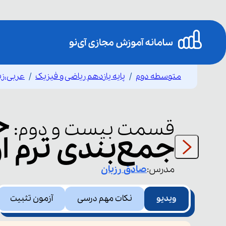
متوسطه دوم
پایه یازدهم ریاضی و فیزیک
عربی،زب
ح
قسمت
بیست و دوم
:
جمع‌بندی ترم اول(۱ 
مدرس:
صادق
رزبان
ویدیو
نکات مهم درسی
آزمون تثبیت