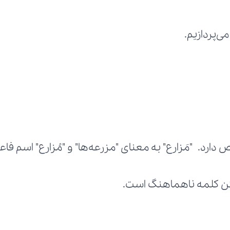
ی‌پردازیم.
ارد. "مَزارع" به معنای "مزرعه‌ها" و "مُزارع" اسم فا
تن کلمه ناهماهنگ است.