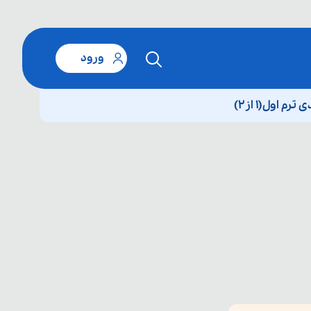
ورود
اول(۱ از۲)