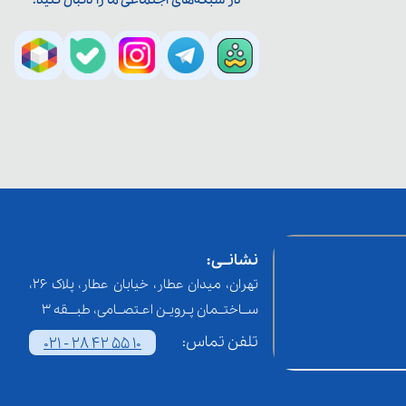
در شبکه‌های اجتماعی ما را دنبال کنید:
نشانــی:
تهران، میدان عطار، خیابان عطار، پلاک 26،
ســاختــمان پـرویـن اعـتصــامی، طبـــقه 3
تلفن تماس:
021 - 28 42 55 10