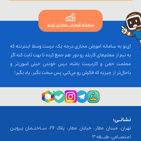
سامانه آموزش مجازی آی‌نو
آی‌نو یه سامانه آموزش مجازی درجه یک، درست وسط اینترنته که
یه تیم از معلم‌‌های کاربلد رو دور هم جمع کرده تا بهت ثابت کنه اگر
معلمت خفن و کاردرست باشه؛ درس خوندن خیلی آسون‌تر و
باحال‌تر از چیزیه که فکرش رو می‌کنی. پس سخت نگیر، یاد بگیر!
نشانــی:
تهران، میدان عطار، خیابان عطار، پلاک 26، ســاختــمان پـرویـن
اعـتصــامی، طبـــقه 3