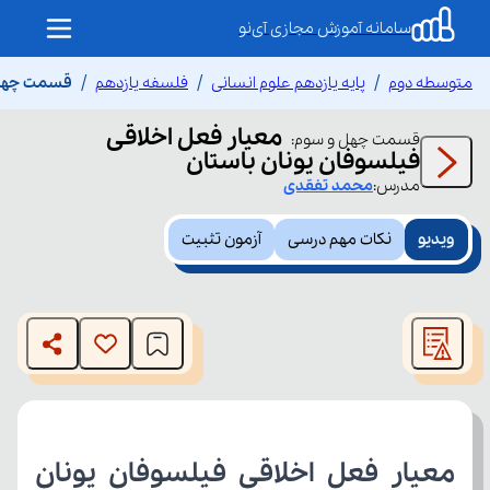
سامانه آموزش مجازی آی‌نو
متوسطه دوم
پایه یازدهم علوم انسانی
فلسفه یازدهم
قسمت چهل و
معیار فعل اخلاقی
قسمت
چهل و سوم
:
فیلسوفان یونان باستان
مدرس:
محمد
تفقدی
ویدیو
نکات مهم درسی
آزمون تثبیت
This
is
The media could not be loaded, either because the server
a
modal
or network failed or because the format is not supported.
window.