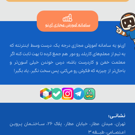
سامانه آموزش مجازی آی‌نو
آی‌نو یه سامانه آموزش مجازی درجه یک، درست وسط اینترنته که
یه تیم از معلم‌‌های کاربلد رو دور هم جمع کرده تا بهت ثابت کنه اگر
معلمت خفن و کاردرست باشه؛ درس خوندن خیلی آسون‌تر و
باحال‌تر از چیزیه که فکرش رو می‌کنی. پس سخت نگیر، یاد بگیر!
نشانــی:
تهران، میدان عطار، خیابان عطار، پلاک 26، ســاختــمان پـرویـن
اعـتصــامی، طبـــقه 3