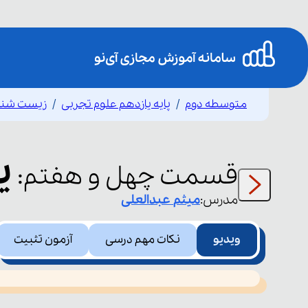
متوسطه دوم
پایه یازدهم علوم تجربی
زیست شنا
ی
قسمت
چهل و هفتم
:
مدرس:
میثم
عبدالعلی
ویدیو
نکات مهم درسی
آزمون تثبیت
This
is
led or because the format is not supported.
a