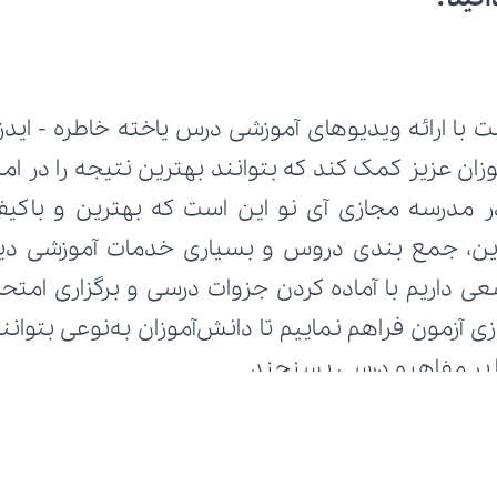
 با ارائه ویدیوهای آموزشی درس یاخته خاطره - ایدز ا
ا بر مفاهیم درسی بسنجند.