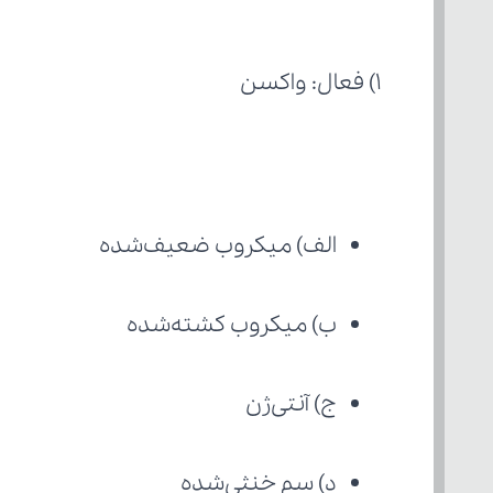
1) فعال: واکسن
الف) میکروب ضعیف‌شده
ب) میکروب کشته‌شده
ج) آنتی‌ژن
د) سم خنثی‌شده