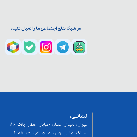
در شبکه‌های اجتماعی ما را دنبال کنید:
نشانــی:
تهران، میدان عطار، خیابان عطار، پلاک 26،
ســاختــمان پـرویـن اعـتصــامی، طبـــقه 3