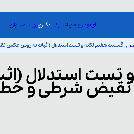
آی‌نو
طرح‌های اشتراک
یادگیری
روزنامه دیواری
هم
قسمت هفتم نکته و تست استدلال (اثبات به روش عکس نقی
و تست استدلال (اثب
قیض شرطی و خطا