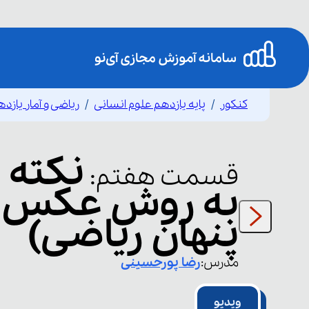
کنکور
پایه یازدهم علوم انسانی
ریاضی و آمار یازد
نکته 
قسمت
هفتم
:
به روش عکس ن
پنهان ریاضی)
مدرس:
رضا
پورحسینی
ویدیو