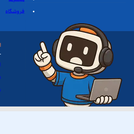
فروشگاه
ا
ا
د
س