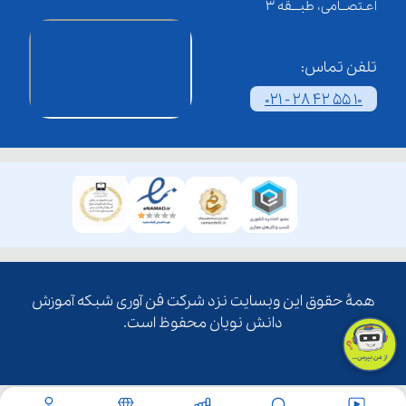
اعـتصــامی، طبـــقه 3
تلفن تماس:
021 - 28 42 55 10
همۀ حقوق این وبسایت نزد شرکت فن آوری شبکه آموزش
دانش نویان محفوظ است.