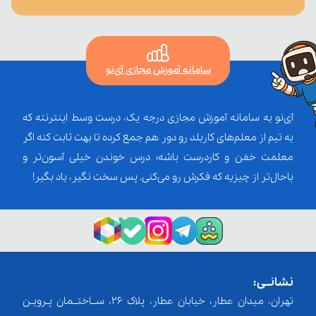
سامانه آموزش مجازی آی‌نو
آی‌نو یه سامانه آموزش مجازی درجه یک، درست وسط اینترنته که
یه تیم از معلم‌‌های کاربلد رو دور هم جمع کرده تا بهت ثابت کنه اگر
معلمت خفن و کاردرست باشه؛ درس خوندن خیلی آسون‌تر و
باحال‌تر از چیزیه که فکرش رو می‌کنی. پس سخت نگیر، یاد بگیر!
نشانــی:
تهران، میدان عطار، خیابان عطار، پلاک 26، ســاختــمان پـرویـن