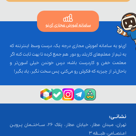
سامانه آموزش مجازی آی‌نو
آی‌نو یه سامانه آموزش مجازی درجه یک، درست وسط اینترنته که
یه تیم از معلم‌‌های کاربلد رو دور هم جمع کرده تا بهت ثابت کنه اگر
معلمت خفن و کاردرست باشه؛ درس خوندن خیلی آسون‌تر و
باحال‌تر از چیزیه که فکرش رو می‌کنی. پس سخت نگیر، یاد بگیر!
نشانــی:
تهران، میدان عطار، خیابان عطار، پلاک 26، ســاختــمان پـرویـن
اعـتصــامی، طبـــقه 3