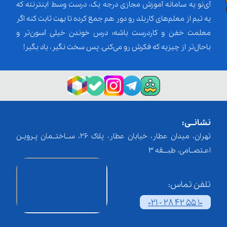
آی‌نو یه سامانه آموزش مجازی درجه یک، درست وسط اینترنته که
یه تیم از معلم‌‌های کاربلد رو دور هم جمع کرده تا بهت ثابت کنه اگر
معلمت خفن و کاردرست باشه؛ درس خوندن خیلی آسون‌تر و
باحال‌تر از چیزیه که فکرش رو می‌کنی. پس سخت نگیر، یاد بگیر!
نشانــی:
تهران، میدان عطار، خیابان عطار، پلاک 26، ســاختــمان پـرویـن
اعـتصــامی، طبـــقه 3
تلفن تماس:
021 - 28 42 55 10