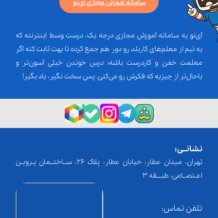
سامانه آموزش مجازی آی‌نو
آی‌نو یه سامانه آموزش مجازی درجه یک، درست وسط اینترنته که
یه تیم از معلم‌‌های کاربلد رو دور هم جمع کرده تا بهت ثابت کنه اگر
معلمت خفن و کاردرست باشه؛ درس خوندن خیلی آسون‌تر و
باحال‌تر از چیزیه که فکرش رو می‌کنی. پس سخت نگیر، یاد بگیر!
نشانــی:
تهران، میدان عطار، خیابان عطار، پلاک 26، ســاختــمان پـرویـن
اعـتصــامی، طبـــقه 3
تلفن تماس: