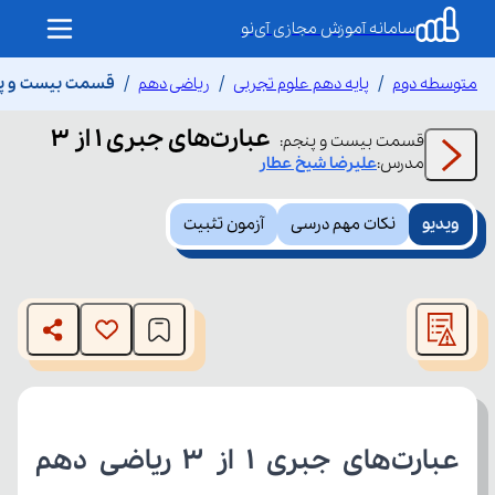
سامانه آموزش مجازی آی‌نو
متوسطه دوم
پایه دهم علوم تجربی
ریاضی دهم
قسمت بیست و پنجم 
عبارت‌های جبری 1 از 3
قسمت
بیست و پنجم
:
مدرس:
علیرضا
شیخ عطار
ویدیو
نکات مهم درسی
آزمون تثبیت
This
is
The media could not be loaded, either because the server
a
modal
or network failed or because the format is not supported.
window.