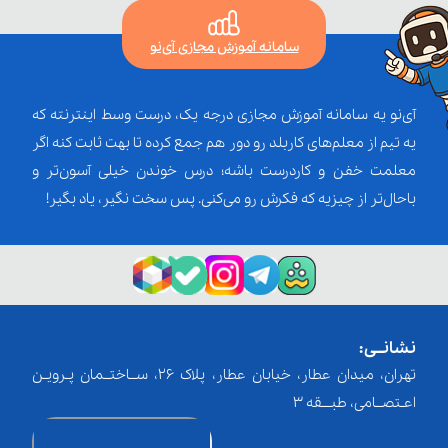
سامانه آموزش مجازی آی‌نو
آی‌نو یه سامانه آموزش مجازی درجه یک، درست وسط اینترنته که
یه تیم از معلم‌‌های کاربلد رو دور هم جمع کرده تا بهت ثابت کنه اگر
معلمت خفن و کاردرست باشه؛ درس خوندن خیلی آسون‌تر و
باحال‌تر از چیزیه که فکرش رو می‌کنی. پس سخت نگیر، یاد بگیر!
نشانــی:
تهران، میدان عطار، خیابان عطار، پلاک 26، ســاختــمان پـرویـن
اعـتصــامی، طبـــقه 3