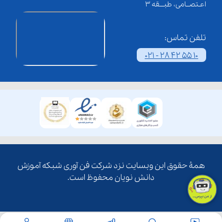
اعـتصــامی، طبـــقه 3
تلفن تماس:
021 - 28 42 55 10
همۀ حقوق این وبسایت نزد شرکت فن آوری شبکه آموزش
دانش نویان محفوظ است.