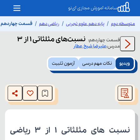
سامانه آموزش مجازی آی‌نو
متوسطه دوم
پایه دهم علوم تجربی
ریاضی دهم
قسمت چهاردهم نسبت‌
نسبت‌های مثلثاتی 1 از 3
قسمت
چهاردهم
:
مدرس:
علیرضا
شیخ عطار
ویدیو
نکات مهم درسی
آزمون تثبیت
This
is
The media could not be loaded, either because the server
a
modal
or network failed or because the format is not supported.
window.