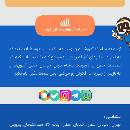
سامانه آموزش مجازی آی‌نو
آی‌نو یه سامانه آموزش مجازی درجه یک، درست وسط اینترنته که
یه تیم از معلم‌‌های کاربلد رو دور هم جمع کرده تا بهت ثابت کنه اگر
معلمت خفن و کاردرست باشه؛ درس خوندن خیلی آسون‌تر و
باحال‌تر از چیزیه که فکرش رو می‌کنی. پس سخت نگیر، یاد بگیر!
نشانــی:
تهران، میدان عطار، خیابان عطار، پلاک 26، ســاختــمان پـرویـن