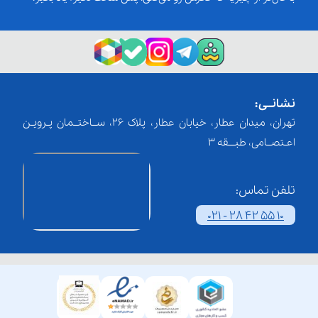
نشانــی:
تهران، میدان عطار، خیابان عطار، پلاک 26، ســاختــمان پـرویـن
اعـتصــامی، طبـــقه 3
تلفن تماس:
021 - 28 42 55 10