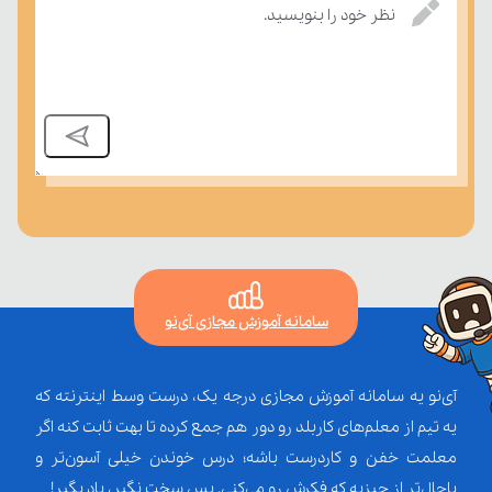
درسی بسنجند.
نظر خود را بنویسید.
سامانه آموزش مجازی آی‌نو
آی‌نو یه سامانه آموزش مجازی درجه یک، درست وسط اینترنته که
یه تیم از معلم‌‌های کاربلد رو دور هم جمع کرده تا بهت ثابت کنه اگر
معلمت خفن و کاردرست باشه؛ درس خوندن خیلی آسون‌تر و
باحال‌تر از چیزیه که فکرش رو می‌کنی. پس سخت نگیر، یاد بگیر!