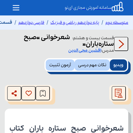
سامانه آموزش مجازی آی‌نو
متوسطه دوم
پایه دوازدهم ریاضی و فیزیک
فارسی دوازدهم
قسمت ب
شعرخوانی «صبح
قسمت
بیست و هشتم
:
ستاره‌باران»
مدرس:
افشین
محی الدین
ویدیو
نکات مهم درسی
آزمون تثبیت
This
is
The media could not be loaded, either because the server
a
modal
or network failed or because the format is not supported.
window.