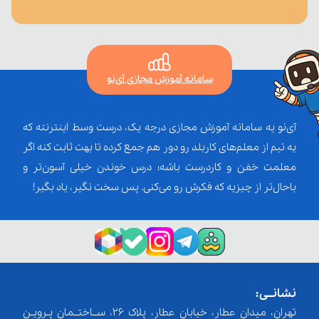
سامانه آموزش مجازی آی‌نو
آی‌نو یه سامانه آموزش مجازی درجه یک، درست وسط اینترنته که
یه تیم از معلم‌‌های کاربلد رو دور هم جمع کرده تا بهت ثابت کنه اگر
معلمت خفن و کاردرست باشه؛ درس خوندن خیلی آسون‌تر و
باحال‌تر از چیزیه که فکرش رو می‌کنی. پس سخت نگیر، یاد بگیر!
نشانــی:
تهران، میدان عطار، خیابان عطار، پلاک 26، ســاختــمان پـرویـن