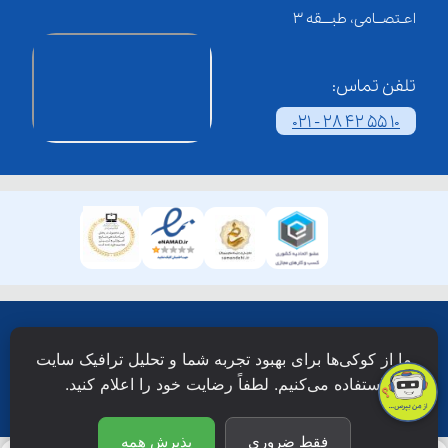
اعـتصــامی، طبـــقه 3
تلفن تماس:
021 - 28 42 55 10
همۀ حقوق این وبسایت نزد شرکت فن آوری شبکه آموزش
ما از کوکی‌ها برای بهبود تجربه شما و تحلیل ترافیک سایت
دانش نویان محفوظ است.
استفاده می‌کنیم. لطفاً رضایت خود را اعلام کنید.
فقط ضروری
پذیرش همه