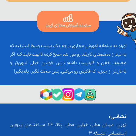
سامانه آموزش مجازی آی‌نو
آی‌نو یه سامانه آموزش مجازی درجه یک، درست وسط اینترنته که
یه تیم از معلم‌‌های کاربلد رو دور هم جمع کرده تا بهت ثابت کنه اگر
معلمت خفن و کاردرست باشه؛ درس خوندن خیلی آسون‌تر و
باحال‌تر از چیزیه که فکرش رو می‌کنی. پس سخت نگیر، یاد بگیر!
نشانــی:
تهران، میدان عطار، خیابان عطار، پلاک 26، ســاختــمان پـرویـن
اعـتصــامی، طبـــقه 3