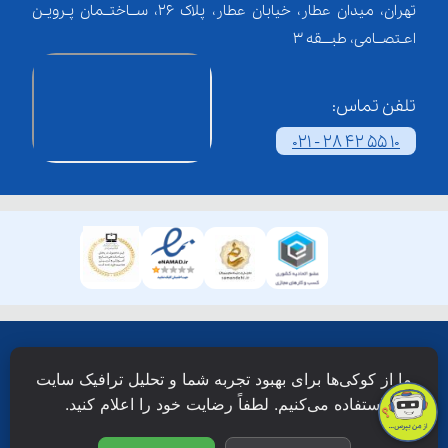
تهران، میدان عطار، خیابان عطار، پلاک 26، ســاختــمان پـرویـن
اعـتصــامی، طبـــقه 3
تلفن تماس:
021 - 28 42 55 10
همۀ حقوق این وبسایت نزد شرکت فن آوری شبکه آموزش
ما از کوکی‌ها برای بهبود تجربه شما و تحلیل ترافیک سایت
دانش نویان محفوظ است.
استفاده می‌کنیم. لطفاً رضایت خود را اعلام کنید.