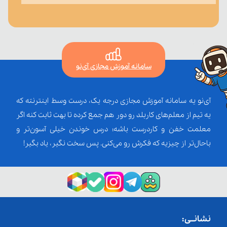
سامانه آموزش مجازی آی‌نو
آی‌نو یه سامانه آموزش مجازی درجه یک، درست وسط اینترنته که
یه تیم از معلم‌‌های کاربلد رو دور هم جمع کرده تا بهت ثابت کنه اگر
معلمت خفن و کاردرست باشه؛ درس خوندن خیلی آسون‌تر و
باحال‌تر از چیزیه که فکرش رو می‌کنی. پس سخت نگیر، یاد بگیر!
نشانــی: