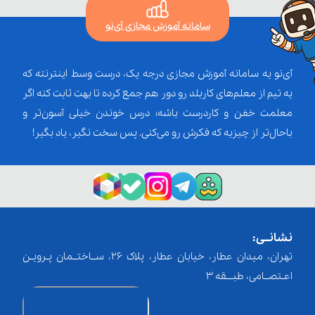
سامانه آموزش مجازی آی‌نو
آی‌نو یه سامانه آموزش مجازی درجه یک، درست وسط اینترنته که
یه تیم از معلم‌‌های کاربلد رو دور هم جمع کرده تا بهت ثابت کنه اگر
معلمت خفن و کاردرست باشه؛ درس خوندن خیلی آسون‌تر و
باحال‌تر از چیزیه که فکرش رو می‌کنی. پس سخت نگیر، یاد بگیر!
نشانــی:
تهران، میدان عطار، خیابان عطار، پلاک 26، ســاختــمان پـرویـن
اعـتصــامی، طبـــقه 3