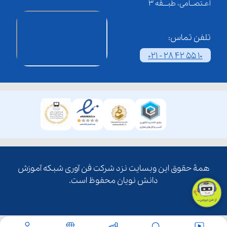
اعـتصــامی، طبـــقه 3
تلفن تماس:
021 - 28 42 55 10
همۀ حقوق این وبسایت نزد شرکت فن آوری شبکه آموزش
دانش نویان محفوظ است.