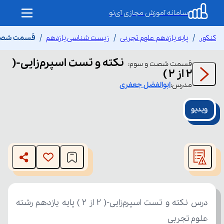
سامانه آموزش مجازی آی‌نو
کنکور
پایه یازدهم علوم تجربی
زیست شناسی یازدهم
قسمت شصت و س
نکته و تست اسپرم‌زایی-(
قسمت
شصت و سوم
:
2 از 2 )
مدرس:
ابوالفضل
جعفری
ویدیو
This
is
The media could not be loaded, either because the server
a
modal
or network failed or because the format is not supported.
window.
علوم تجربی