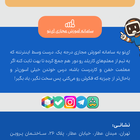
سامانه آموزش مجازی آی‌نو
آی‌نو یه سامانه آموزش مجازی درجه یک، درست وسط اینترنته که
یه تیم از معلم‌‌های کاربلد رو دور هم جمع کرده تا بهت ثابت کنه اگر
معلمت خفن و کاردرست باشه؛ درس خوندن خیلی آسون‌تر و
باحال‌تر از چیزیه که فکرش رو می‌کنی. پس سخت نگیر، یاد بگیر!
نشانــی:
تهران، میدان عطار، خیابان عطار، پلاک 26، ســاختــمان پـرویـن