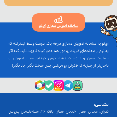
سامانه آموزش مجازی آی‌نو
آی‌نو یه سامانه آموزش مجازی درجه یک، درست وسط اینترنته که
یه تیم از معلم‌‌های کاربلد رو دور هم جمع کرده تا بهت ثابت کنه اگر
معلمت خفن و کاردرست باشه؛ درس خوندن خیلی آسون‌تر و
باحال‌تر از چیزیه که فکرش رو می‌کنی. پس سخت نگیر، یاد بگیر!
نشانــی:
تهران، میدان عطار، خیابان عطار، پلاک 26، ســاختــمان پـرویـن