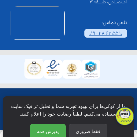
اعـتصــامی، طبـــقه 3
تلفن تماس:
021 - 28 42 55 10
همۀ حقوق این وبسایت نزد شرکت فن آوری شبکه آموزش
ما از کوکی‌ها برای بهبود تجربه شما و تحلیل ترافیک سایت
دانش نویان محفوظ است.
استفاده می‌کنیم. لطفاً رضایت خود را اعلام کنید.
فقط ضروری
پذیرش همه