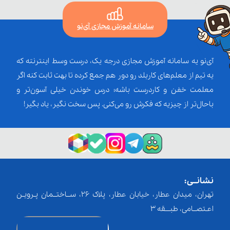
سامانه آموزش مجازی آی‌نو
آی‌نو یه سامانه آموزش مجازی درجه یک، درست وسط اینترنته که
یه تیم از معلم‌‌های کاربلد رو دور هم جمع کرده تا بهت ثابت کنه اگر
معلمت خفن و کاردرست باشه؛ درس خوندن خیلی آسون‌تر و
باحال‌تر از چیزیه که فکرش رو می‌کنی. پس سخت نگیر، یاد بگیر!
نشانــی:
تهران، میدان عطار، خیابان عطار، پلاک 26، ســاختــمان پـرویـن
اعـتصــامی، طبـــقه 3