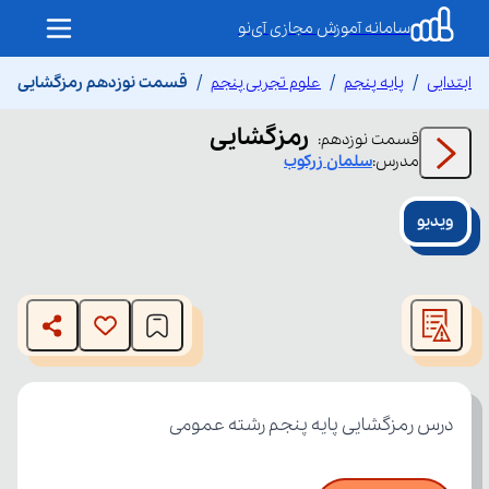
سامانه آموزش مجازی آی‌نو
ابتدایی
پایه پنجم
علوم تجربی پنجم
قسمت نوزدهم رمزگشایی
رمزگشایی
قسمت
نوزدهم
:
مدرس:
سلمان
زرکوب
ویدیو
This
is
The media could not be loaded, either because the server
a
modal
or network failed or because the format is not supported.
window.
درس رمزگشایی پایه پنجم رشته عمومی