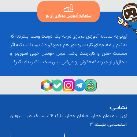
سامانه آموزش مجازی آی‌نو
آی‌نو یه سامانه آموزش مجازی درجه یک، درست وسط اینترنته که
یه تیم از معلم‌‌های کاربلد رو دور هم جمع کرده تا بهت ثابت کنه اگر
معلمت خفن و کاردرست باشه؛ درس خوندن خیلی آسون‌تر و
باحال‌تر از چیزیه که فکرش رو می‌کنی. پس سخت نگیر، یاد بگیر!
نشانــی:
تهران، میدان عطار، خیابان عطار، پلاک 26، ســاختــمان پـرویـن
اعـتصــامی، طبـــقه 3