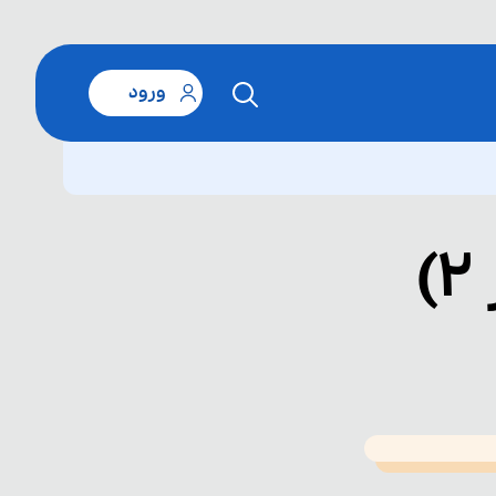
ورود
T