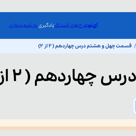
آی‌نو
طرح‌های اشتراک
یادگیری
روزنامه دیواری
قسمت چهل و هشتم درس چهاردهم ( ۲ از ۲)
رس چهاردهم ( ۲ از ۲)
he media could not be loaded, either because the server or network fai