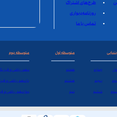
ن
طرح‌های اشتراک
روزنامه‌دیواری
تماس با ما
بتدایی
متوسطه اول
متوسطه دوم
ول
چهارم
هفتم
دهم ریاضی و فیزیک
وم
پنجم
هشتم
یازدهم ریاضی و فیز
وم
ششم
نهم
دوازدهم ریاضی و ف