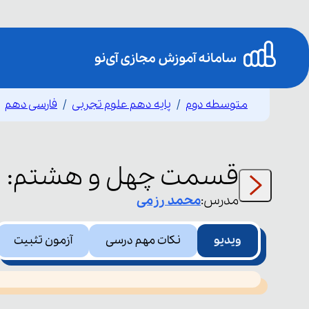
متوسطه دوم
پایه دهم علوم تجربی
فارسی دهم
د
قسمت
چهل و هشتم
:
مدرس:
محمد
رزمی
ویدیو
نکات مهم درسی
آزمون تثبیت
This
is
led or because the format is not supported.
a