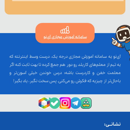
سامانه آموزش مجازی آی‌نو
آی‌نو یه سامانه آموزش مجازی درجه یک، درست وسط اینترنته که
یه تیم از معلم‌‌های کاربلد رو دور هم جمع کرده تا بهت ثابت کنه اگر
معلمت خفن و کاردرست باشه؛ درس خوندن خیلی آسون‌تر و
باحال‌تر از چیزیه که فکرش رو می‌کنی. پس سخت نگیر، یاد بگیر!
نشانــی: