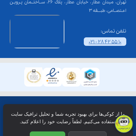
تهران، میدان عطار، خیابان عطار، پلاک 26، ســاختــمان پـرویـن
اعـتصــامی، طبـــقه 3
تلفن تماس:
021 - 28 42 55 10
همۀ حقوق این وبسایت نزد شرکت فن آوری شبکه آموزش
ما از کوکی‌ها برای بهبود تجربه شما و تحلیل ترافیک سایت
دانش نویان محفوظ است.
استفاده می‌کنیم. لطفاً رضایت خود را اعلام کنید.