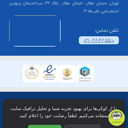
تهران، میدان عطار، خیابان عطار، پلاک 26، ســاختــمان پـرویـن
اعـتصــامی، طبـــقه 3
تلفن تماس:
021 - 28 42 55 10
همۀ حقوق این وبسایت نزد شرکت فن آوری شبکه آموزش
ما از کوکی‌ها برای بهبود تجربه شما و تحلیل ترافیک سایت
دانش نویان محفوظ است.
استفاده می‌کنیم. لطفاً رضایت خود را اعلام کنید.