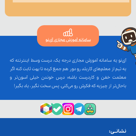
سامانه آموزش مجازی آی‌نو
آی‌نو یه سامانه آموزش مجازی درجه یک، درست وسط اینترنته که
یه تیم از معلم‌‌های کاربلد رو دور هم جمع کرده تا بهت ثابت کنه اگر
معلمت خفن و کاردرست باشه؛ درس خوندن خیلی آسون‌تر و
باحال‌تر از چیزیه که فکرش رو می‌کنی. پس سخت نگیر، یاد بگیر!
نشانــی: