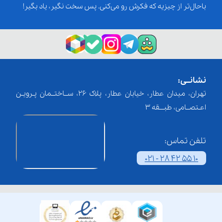
باحال‌تر از چیزیه که فکرش رو می‌کنی. پس سخت نگیر، یاد بگیر!
نشانــی:
تهران، میدان عطار، خیابان عطار، پلاک 26، ســاختــمان پـرویـن
اعـتصــامی، طبـــقه 3
تلفن تماس:
021 - 28 42 55 10