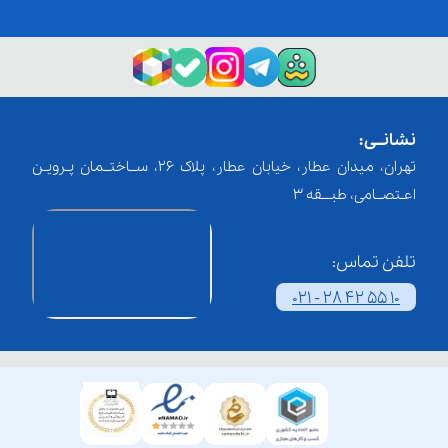
نشانــی:
تهران، میدان عطار، خیابان عطار، پلاک 26، ســاختــمان پـرویـن
اعـتصــامی، طبـــقه 3
تلفن تماس:
021 - 28 42 55 10