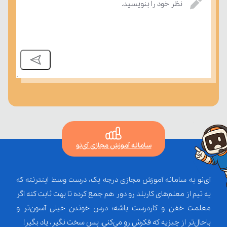
بسنجند.
نظر خود را بنویسید.
سامانه آموزش مجازی آی‌نو
آی‌نو یه سامانه آموزش مجازی درجه یک، درست وسط اینترنته که
یه تیم از معلم‌‌های کاربلد رو دور هم جمع کرده تا بهت ثابت کنه اگر
معلمت خفن و کاردرست باشه؛ درس خوندن خیلی آسون‌تر و
باحال‌تر از چیزیه که فکرش رو می‌کنی. پس سخت نگیر، یاد بگیر!