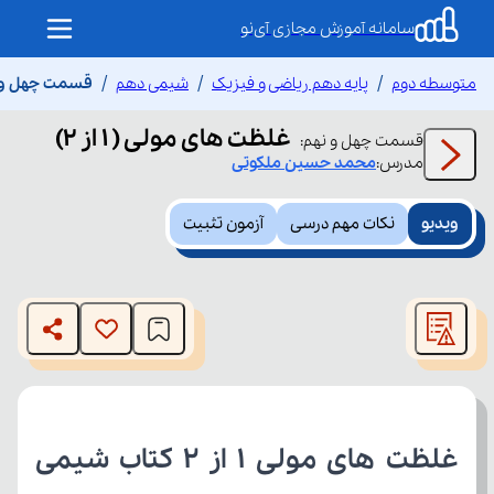
سامانه آموزش مجازی آی‌نو
متوسطه دوم
پایه دهم ریاضی و فیزیک
شیمی دهم
قسمت چهل و نهم 
غلظت های مولی ( 1 از 2)
قسمت
چهل و نهم
:
مدرس:
محمد حسین
ملکوتی
ویدیو
نکات مهم درسی
آزمون تثبیت
This
is
The media could not be loaded, either because the server
a
modal
or network failed or because the format is not supported.
window.