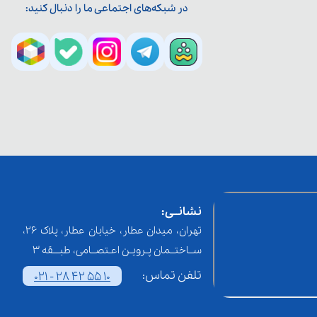
در شبکه‌های اجتماعی ما را دنبال کنید:
نشانــی:
تهران، میدان عطار، خیابان عطار، پلاک 26،
ســاختــمان پـرویـن اعـتصــامی، طبـــقه 3
تلفن تماس:
021 - 28 42 55 10