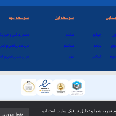
بتدایی
متوسطه اول
متوسطه دوم
ول
چهارم
هفتم
دهم ریاضی و فیزیک
وم
پنجم
هشتم
یازدهم ریاضی و فیز
وم
ششم
نهم
دوازدهم ریاضی و ف
ود تجربه شما و تحلیل ترافیک سایت استفاده
فقط ضروری