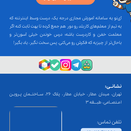
آی‌نو یه سامانه آموزش مجازی درجه یک، درست وسط اینترنته که
یه تیم از معلم‌‌های کاربلد رو دور هم جمع کرده تا بهت ثابت کنه اگر
معلمت خفن و کاردرست باشه؛ درس خوندن خیلی آسون‌تر و
باحال‌تر از چیزیه که فکرش رو می‌کنی. پس سخت نگیر، یاد بگیر!
نشانــی:
تهران، میدان عطار، خیابان عطار، پلاک 26، ســاختــمان پـرویـن
اعـتصــامی، طبـــقه 3
تلفن تماس: