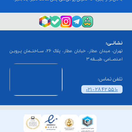
نشانــی:
تهران، میدان عطار، خیابان عطار، پلاک 26، ســاختــمان پـرویـن
اعـتصــامی، طبـــقه 3
تلفن تماس:
021 - 28 42 55 10