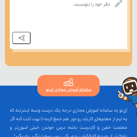
نظر خود را بنویسید.
سامانه آموزش مجازی آی‌نو
آی‌نو یه سامانه آموزش مجازی درجه یک، درست وسط اینترنته که
یه تیم از معلم‌‌های کاربلد رو دور هم جمع کرده تا بهت ثابت کنه اگر
معلمت خفن و کاردرست باشه؛ درس خوندن خیلی آسون‌تر و
باحال‌تر از چیزیه که فکرش رو می‌کنی. پس سخت نگیر، یاد بگیر!