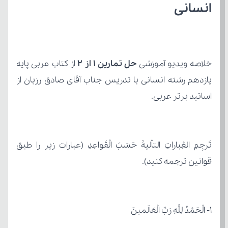
انسانی
خلاصه ویدیو آموزشی 
حل تمارین 1 از 2
اساتید برتر عربی.
قوانین ترجمه کنید).
۱- الْحَمْدُ لِلَّهِ رَبِّ الْعَالَمینَ