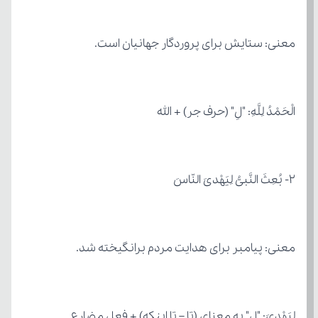
معنی: ستایش برای پروردگار جهانیان است.
الْحَمْدُ لِلَّهِ: "لِ" (حرف جر) + الله
۲- بُعِثَ النَّبیُّ لِیَهْدیَ النّاسَ
معنی: پیامبر برای هدایت مردم برانگیخته شد.
لِیَهْدیَ: "لِ" به معنای (تا – تا اینکه) + فعل مضارع