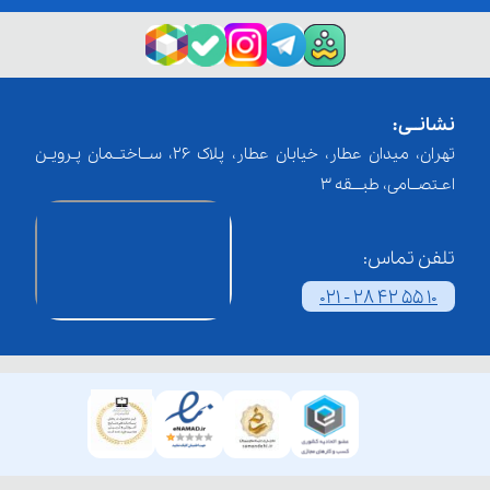
نشانــی:
تهران، میدان عطار، خیابان عطار، پلاک 26، ســاختــمان پـرویـن
اعـتصــامی، طبـــقه 3
تلفن تماس:
021 - 28 42 55 10