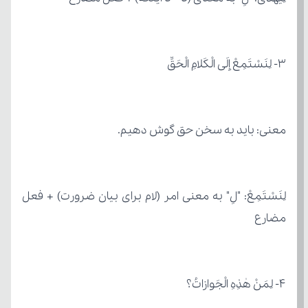
۳- لِنَسْتَمِعْ إلَی الْکَلامِ الْحَقِّ
معنی: باید به سخن حق گوش دهیم.
مضارع
۴- لِمَنْ هٰذِهِ الْجَوازاتُ؟