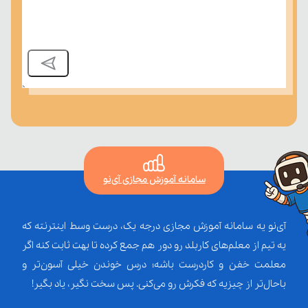
سامانه آموزش مجازی آی‌نو
آی‌نو یه سامانه آموزش مجازی درجه یک، درست وسط اینترنته که
یه تیم از معلم‌‌های کاربلد رو دور هم جمع کرده تا بهت ثابت کنه اگر
معلمت خفن و کاردرست باشه؛ درس خوندن خیلی آسون‌تر و
باحال‌تر از چیزیه که فکرش رو می‌کنی. پس سخت نگیر، یاد بگیر!