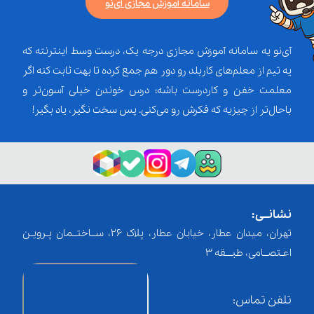
سامانه آموزش مجازی آی‌نو
آی‌نو یه سامانه آموزش مجازی درجه یک، درست وسط اینترنته که
یه تیم از معلم‌‌های کاربلد رو دور هم جمع کرده تا بهت ثابت کنه اگر
معلمت خفن و کاردرست باشه؛ درس خوندن خیلی آسون‌تر و
باحال‌تر از چیزیه که فکرش رو می‌کنی. پس سخت نگیر، یاد بگیر!
نشانــی:
تهران، میدان عطار، خیابان عطار، پلاک 26، ســاختــمان پـرویـن
اعـتصــامی، طبـــقه 3
تلفن تماس: