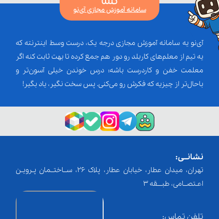
سامانه آموزش مجازی آی‌نو
آی‌نو یه سامانه آموزش مجازی درجه یک، درست وسط اینترنته که
یه تیم از معلم‌‌های کاربلد رو دور هم جمع کرده تا بهت ثابت کنه اگر
معلمت خفن و کاردرست باشه؛ درس خوندن خیلی آسون‌تر و
باحال‌تر از چیزیه که فکرش رو می‌کنی. پس سخت نگیر، یاد بگیر!
نشانــی:
تهران، میدان عطار، خیابان عطار، پلاک 26، ســاختــمان پـرویـن
اعـتصــامی، طبـــقه 3
تلفن تماس: