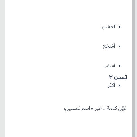
أحسَن
أشجَع
أسوَد
تست 2
أکثَر
عَیِّن کلمة « خیر » اسم تفضیل: