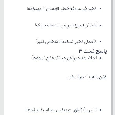
الخیر فی ما وقع فعلی الإنسان أن یهتمُ به!
اُحبُ أن أصبح خیر مَن تشاهد حولک!
الأعمال الخیر تساعد الأشخاص کثیراً!
پاسخ تست 3
لم اُشاهد خیراً فی حیاتک فکن نموذجاً!
عَیِّن ما فیه اسم المکان: 
اشتریتُ أساوِر لصدیقتی بمناسبة میلادها!