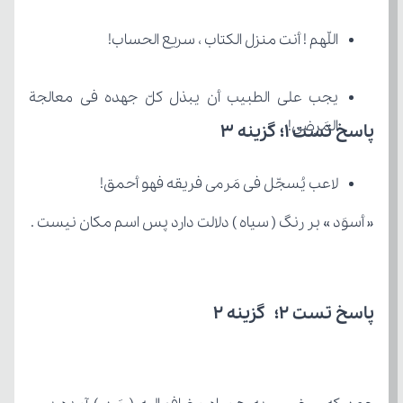
اللّهم ! أنت منزل الکتاب ، سریع الحساب!
المَرضی!
پاسخ تست 1؛ گزینه 3
لاعب یُسجّل فی مَرمی فریقه فهو أحمق!
« أسوَد » بر رنگ ( سیاه ) دلالت دارد پس اسم مکان نیست .
پاسخ تست 2؛ گزینه 2