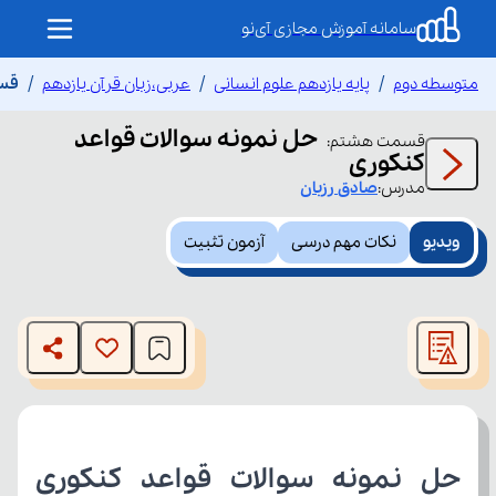
سامانه آموزش مجازی آی‌نو
متوسطه دوم
پایه یازدهم علوم انسانی
عربی،زبان قرآن یازدهم
قسم
حل نمونه سوالات قواعد
قسمت
هشتم
:
کنکوری
مدرس:
صادق
رزبان
ویدیو
نکات مهم درسی
آزمون تثبیت
This
is
The media could not be loaded, either because the server
a
modal
or network failed or because the format is not supported.
window.