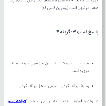
صفت برترین است (بهترین کسی که).
پاسخ تست 3؛ گزینه 4
دروازه است.
رِمایَة : پرتاب کردن – مَرمی : محل پرتاب کردن
در ویدیو آموزشی بعدی به بررسی مبحث "