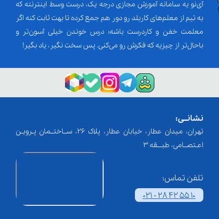
آی‌نو یه سامانه آموزش مجازی درجه یک، درست وسط اینترنته که
یه تیم از معلم‌‌های کاربلد رو دور هم جمع کرده تا بهت ثابت کنه اگر
معلمت خفن و کاردرست باشه؛ درس خوندن خیلی آسون‌تر و
باحال‌تر از چیزیه که فکرش رو می‌کنی. پس سخت نگیر، یاد بگیر!
نشانــی:
تهران، میدان عطار، خیابان عطار، پلاک 26، ســاختــمان پـرویـن
اعـتصــامی، طبـــقه 3
تلفن تماس:
021 - 28 42 55 10