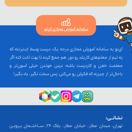
سامانه آموزش مجازی آی‌نو
آی‌نو یه سامانه آموزش مجازی درجه یک، درست وسط اینترنته که
یه تیم از معلم‌‌های کاربلد رو دور هم جمع کرده تا بهت ثابت کنه اگر
معلمت خفن و کاردرست باشه؛ درس خوندن خیلی آسون‌تر و
باحال‌تر از چیزیه که فکرش رو می‌کنی. پس سخت نگیر، یاد بگیر!
نشانــی:
تهران، میدان عطار، خیابان عطار، پلاک 26، ســاختــمان پـرویـن