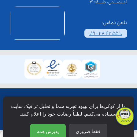
اعـتصــامی، طبـــقه 3
تلفن تماس:
021 - 28 42 55 10
همۀ حقوق این وبسایت نزد شرکت فن آوری شبکه آموزش
ما از کوکی‌ها برای بهبود تجربه شما و تحلیل ترافیک سایت
دانش نویان محفوظ است.
استفاده می‌کنیم. لطفاً رضایت خود را اعلام کنید.
فقط ضروری
پذیرش همه