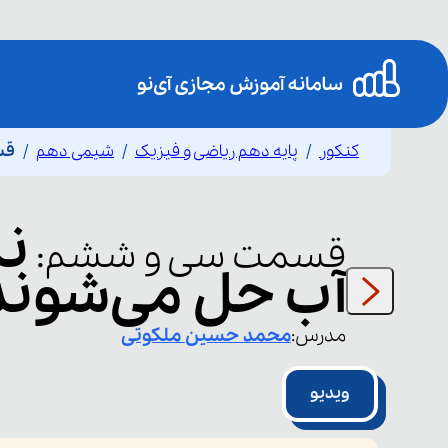
کنکور
پایه دهم ریاضی و فیزیک
شیمی دهم
قس
نک
قسمت
سی و ششم
:
آب حل می‌شوند
مدرس:
محمد حسین
ملکوتی
ویدیو