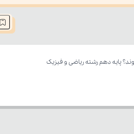
he media could not be loaded, either because the server or network fai
وند؟ پایه دهم رشته ریاضی و فیزیک