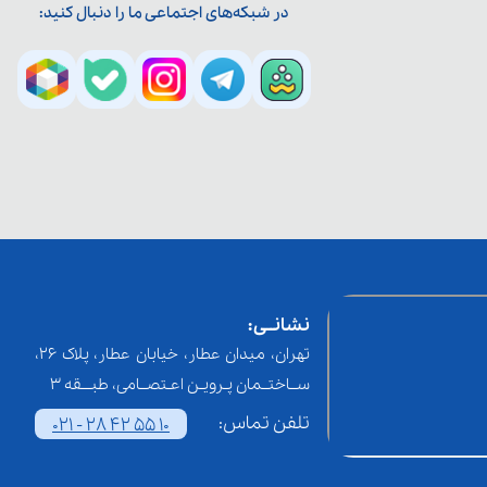
در شبکه‌های اجتماعی ما را دنبال کنید:
نشانــی:
تهران، میدان عطار، خیابان عطار، پلاک 26،
ســاختــمان پـرویـن اعـتصــامی، طبـــقه 3
تلفن تماس:
021 - 28 42 55 10