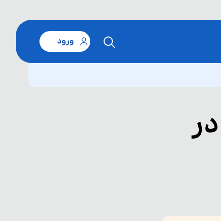
ورود
در