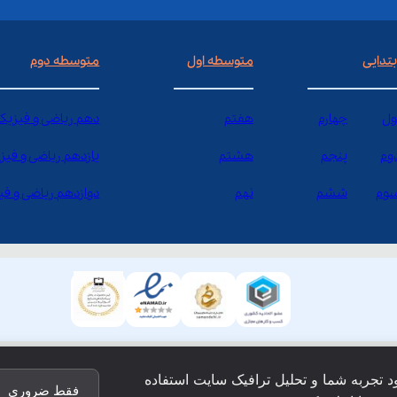
بتدایی
متوسطه اول
متوسطه دوم
ول
چهارم
هفتم
دهم ریاضی و فیزیک
وم
پنجم
هشتم
یازدهم ریاضی و فیز
وم
ششم
نهم
دوازدهم ریاضی و ف
ود تجربه شما و تحلیل ترافیک سایت استفاده
فقط ضروری