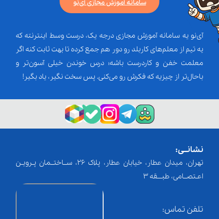
سامانه آموزش مجازی آی‌نو
آی‌نو یه سامانه آموزش مجازی درجه یک، درست وسط اینترنته که
یه تیم از معلم‌‌های کاربلد رو دور هم جمع کرده تا بهت ثابت کنه اگر
معلمت خفن و کاردرست باشه؛ درس خوندن خیلی آسون‌تر و
باحال‌تر از چیزیه که فکرش رو می‌کنی. پس سخت نگیر، یاد بگیر!
نشانــی:
تهران، میدان عطار، خیابان عطار، پلاک 26، ســاختــمان پـرویـن
اعـتصــامی، طبـــقه 3
تلفن تماس: