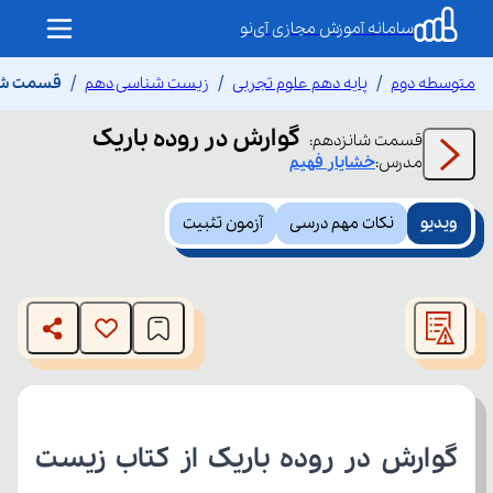
سامانه آموزش مجازی آی‌نو
متوسطه دوم
پایه دهم علوم تجربی
زیست شناسی دهم
قسمت شان
گوارش در روده باریک
قسمت
شانزدهم
:
مدرس:
خشایار
فهیم
ویدیو
نکات مهم درسی
آزمون تثبیت
This
is
The media could not be loaded, either because the server
a
modal
or network failed or because the format is not supported.
window.