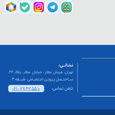
نشانــی:
تهران، میدان عطار، خیابان عطار، پلاک 26،
ســاختــمان پـرویـن اعـتصــامی، طبـــقه 3
تلفن تماس:
021 - 28 42 55 10