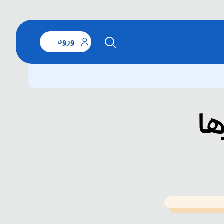
ورود
ا
T