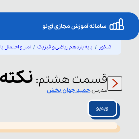
کنکور
پایه یازدهم ریاضی و فیزیک
آمار و احتمال ی
نکته
قسمت
هشتم
:
مدرس:
حمید
جهان بخش
ویدیو
This
is
led or because the format is not supported.
a