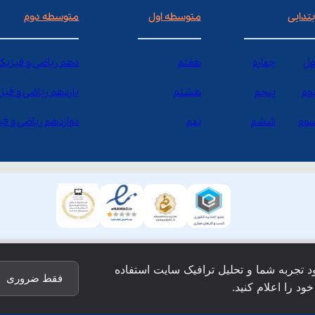
بتدایی
متوسطه اول
متوسطه دوم
ول
چهارم
هفتم
دهم ریاضی و فیزیک
وم
پنجم
هشتم
یازدهم ریاضی و فیز
وم
ششم
نهم
دوازدهم ریاضی و ف
ود تجربه شما و تحلیل ترافیک سایت استفاده
فقط ضروری
ود را اعلام کنید.
ق این وبسایت نزد شرکت فن آوری شبکه آموزش دانش نویان محفو