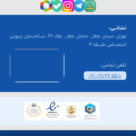
نشانــی:
تهران، میدان عطار، خیابان عطار، پلاک 26، ســاختــمان پـرویـن
اعـتصــامی، طبـــقه 3
تلفن تماس:
021 - 28 42 55 10