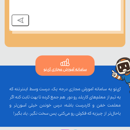
سامانه آموزش مجازی آی‌نو
آی‌نو یه سامانه آموزش مجازی درجه یک، درست وسط اینترنته که
یه تیم از معلم‌‌های کاربلد رو دور هم جمع کرده تا بهت ثابت کنه اگر
معلمت خفن و کاردرست باشه؛ درس خوندن خیلی آسون‌تر و
باحال‌تر از چیزیه که فکرش رو می‌کنی. پس سخت نگیر، یاد بگیر!