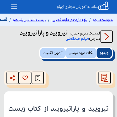
سامانه آموزش مجازی آی‌نو
متوسطه دوم
پایه یازدهم علوم تجربی
زیست شناسی یازدهم
قسمت 
تیرویید و پاراتیرویید
قسمت
سی و چهارم
:
مدرس:
میثم
عبدالعلی
ویدیو
نکات مهم درسی
آزمون تثبیت
This
is
The media could not be loaded, either because the server
a
modal
or network failed or because the format is not supported.
window.