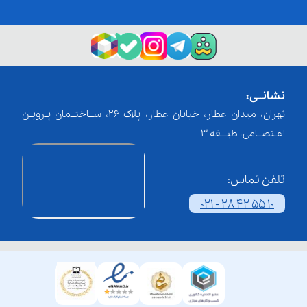
نشانــی:
تهران، میدان عطار، خیابان عطار، پلاک 26، ســاختــمان پـرویـن
اعـتصــامی، طبـــقه 3
تلفن تماس:
021 - 28 42 55 10