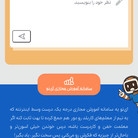
نظر خود را بنویسید.
سامانه آموزش مجازی آی‌نو
آی‌نو یه سامانه آموزش مجازی درجه یک، درست وسط اینترنته که
یه تیم از معلم‌‌های کاربلد رو دور هم جمع کرده تا بهت ثابت کنه اگر
معلمت خفن و کاردرست باشه؛ درس خوندن خیلی آسون‌تر و
باحال‌تر از چیزیه که فکرش رو می‌کنی. پس سخت نگیر، یاد بگیر!