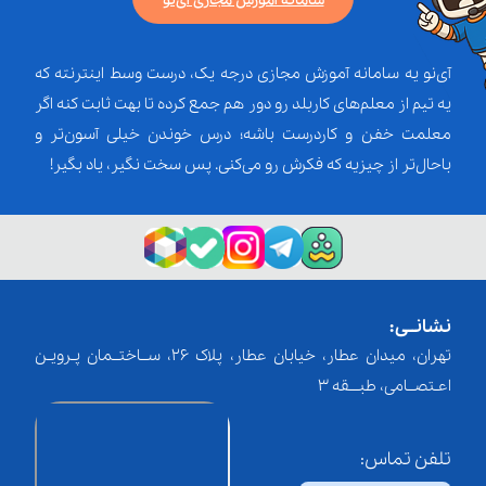
سامانه آموزش مجازی آی‌نو
آی‌نو یه سامانه آموزش مجازی درجه یک، درست وسط اینترنته که
یه تیم از معلم‌‌های کاربلد رو دور هم جمع کرده تا بهت ثابت کنه اگر
معلمت خفن و کاردرست باشه؛ درس خوندن خیلی آسون‌تر و
باحال‌تر از چیزیه که فکرش رو می‌کنی. پس سخت نگیر، یاد بگیر!
نشانــی:
تهران، میدان عطار، خیابان عطار، پلاک 26، ســاختــمان پـرویـن
اعـتصــامی، طبـــقه 3
تلفن تماس: