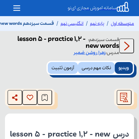
سامانه آموزش مجازی آی‌نو
متوسطه اول
پایه نهم
انگلیسی نهم
قسمت سیزدهم lesson 5 - practice 1,2 - new words
lesson 5 - practice 1,2 -
قسمت
سیزدهم
:
new words
مدرس:
زهرا
روشن ضمیر
ویدیو
نکات مهم درسی
آزمون تثبیت
This
is
The media could not be loaded, either because the server
a
modal
or network failed or because the format is not supported.
window.